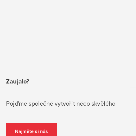
Zaujalo?
Pojďme společně vytvořit něco skvělého
Najměte si nás