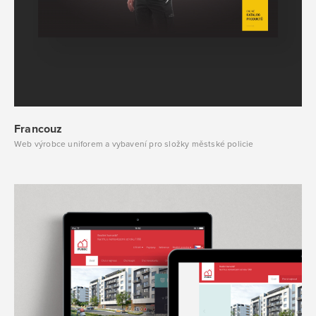
Francouz
Web výrobce uniforem a vybavení pro složky městské policie