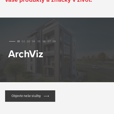
01
02
03
04
05
06
07
08
ArchViz
Objevte naše služby