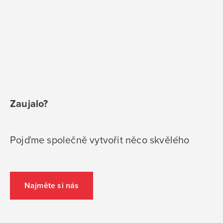
Zaujalo?
Pojďme společně vytvořit něco skvělého
Najměte si nás