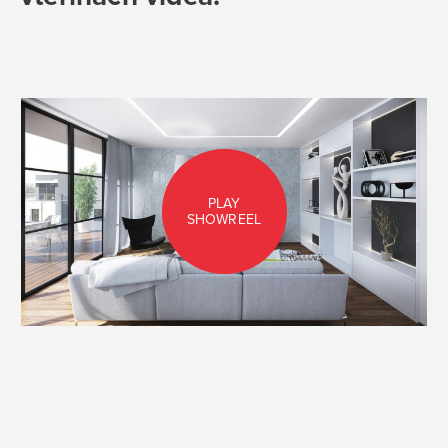
Play Video
Play
Mute
Current Time
0:00
PLAY
SHOWREEL
Duration
1:33
Loaded
:
30.71%
Seek to live, currently playing live
LIVE
Remaining Time
-
1:33
Picture-in-Picture
Fullscreen