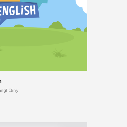
h
ngličtiny