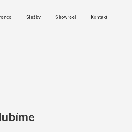
rence
Služby
Showreel
Kontakt
hlubíme