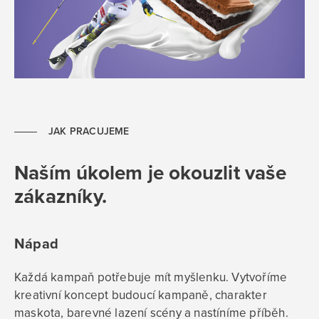
JAK PRACUJEME
Naším úkolem je okouzlit vaše
zákazníky.
Nápad
Každá kampaň potřebuje mít myšlenku. Vytvoříme
kreativní koncept budoucí kampaně, charakter
maskota, barevné lazení scény a nastíníme příběh.