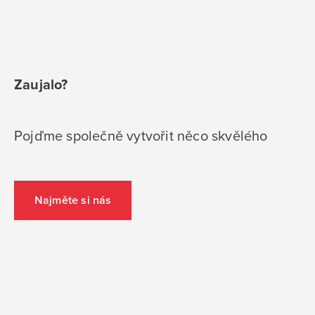
Zaujalo?
Pojďme společně vytvořit něco skvělého
Najměte si nás